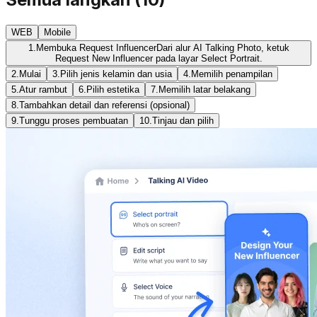
WEB
Mobile
1.
Membuka Request Influencer
Dari alur AI Talking Photo, ketuk
Request New Influencer pada layar Select Portrait.
2.
Mulai
3.
Pilih jenis kelamin dan usia
4.
Memilih penampilan
5.
Atur rambut
6.
Pilih estetika
7.
Memilih latar belakang
8.
Tambahkan detail dan referensi (opsional)
9.
Tunggu proses pembuatan
10.
Tinjau dan pilih