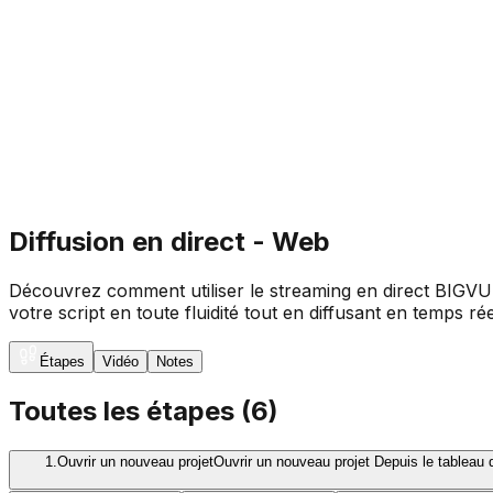
Diffusion en direct - Web
Découvrez comment utiliser le streaming en direct BIGVU 
votre script en toute fluidité tout en diffusant en temps rée
Étapes
Vidéo
Notes
Toutes les étapes
(
6
)
1.
Ouvrir un nouveau projet
Ouvrir un nouveau projet Depuis le tableau de bord de BIGVU, cliquez sur Nouveau projet dans la barre latérale en haut à gauche. Dans le menu qui apparaît, sélectionnez Script pour ouvrir un