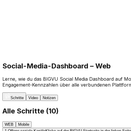
Social-Media-Dashboard – Web
Lerne, wie du das BIGVU Social Media Dashboard auf M
Engagement-Kennzahlen über alle verbundenen Plattforme
Schritte
Video
Notizen
Alle Schritte
(
10
)
WEB
Mobile
1.
Offene soziale Kanäle
Klicke auf der BIGVU-Startseite in der linken Sei