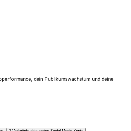
eoperformance, dein Publikumswachstum und deine
en.
2.
Verknüpfe dein erstes Social‑Media-Konto