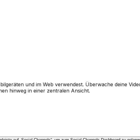
obilgeräten und im Web verwendest. Überwache deine Vid
n hinweg in einer zentralen Ansicht.
tenleiste auf „Social Channels“, um zum Social-Channels-Dashboard zu gelang