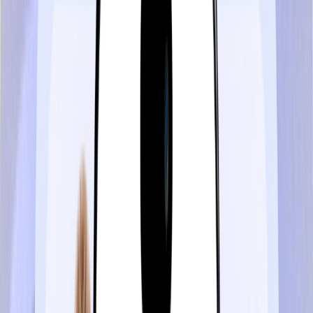
ロンプター録画やアバター、AI編集、ワンクリック投稿、
分析までBIGVUで完結
12M+
ユーザー
4.8