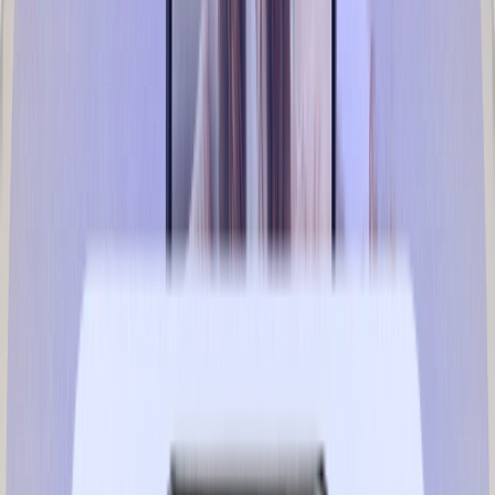
活用事例
業界とプロフェッショナル
業界別に学ぶ
スーパーエージェント
動画マーケティングをまるごとお任せ