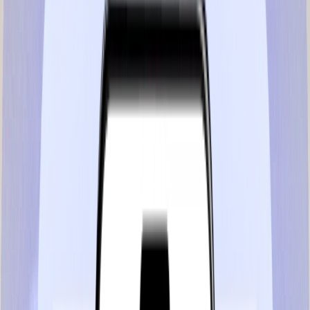
社内コミュニケーション
学習・開発 - トレーニング動画
不
動産動画マーケティング
ソーシャルメディア管理
代理店向け
動画
動画販売＆ビジネスコミュニケーション
リソース
リソースとトレーニング
探索する
企業情報
BIGVUについて
クリエイター
コンテンツクリエイター向け
ビデオマーケティングブログ
パーソナルコーチとトレーニン
グ
Zoomでの週次グループプレゼンテーション
ヘルプセンタ
ー
料金
ログイン
始める
簡単動画で伝える、リアルなストーリーと強い個人ブランド
動画で個人ブランドを構築—あなたのトーンの原稿、テレプ