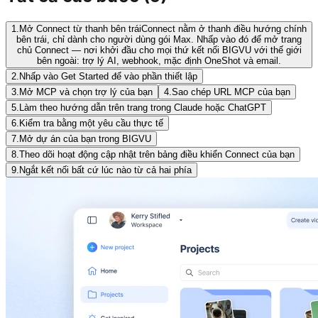
1.
Mở Connect từ thanh bên trái
Connect nằm ở thanh điều hướng chính
bên trái, chỉ dành cho người dùng gói Max. Nhấp vào đó để mở trang
chủ Connect — nơi khởi đầu cho mọi thứ kết nối BIGVU với thế giới
bên ngoài: trợ lý AI, webhook, mặc định OneShot và email.
2.
Nhấp vào Get Started để vào phần thiết lập
3.
Mở MCP và chọn trợ lý của bạn
4.
Sao chép URL MCP của bạn
5.
Làm theo hướng dẫn trên trang trong Claude hoặc ChatGPT
6.
Kiểm tra bằng một yêu cầu thực tế
7.
Mở dự án của bạn trong BIGVU
8.
Theo dõi hoạt động cập nhật trên bảng điều khiển Connect của bạn
9.
Ngắt kết nối bất cứ lúc nào từ cả hai phía