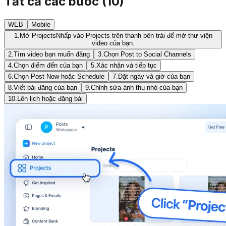
Tất cả các bước
(
10
)
WEB
Mobile
1.
Mở Projects
Nhấp vào Projects trên thanh bên trái để mở thư viện
video của bạn.
2.
Tìm video bạn muốn đăng
3.
Chọn Post to Social Channels
4.
Chọn điểm đến của bạn
5.
Xác nhận và tiếp tục
6.
Chọn Post Now hoặc Schedule
7.
Đặt ngày và giờ của bạn
8.
Viết bài đăng của bạn
9.
Chỉnh sửa ảnh thu nhỏ của bạn
10.
Lên lịch hoặc đăng bài