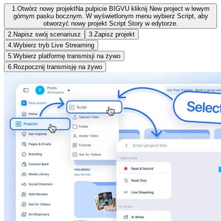
1.
Otwórz nowy projekt
Na pulpicie BIGVU kliknij New project w lewym
górnym pasku bocznym. W wyświetlonym menu wybierz Script, aby
otworzyć nowy projekt Script Story w edytorze.
2.
Napisz swój scenariusz
3.
Zapisz projekt
4.
Wybierz tryb Live Streaming
5.
Wybierz platformę transmisji na żywo
6.
Rozpocznij transmisję na żywo