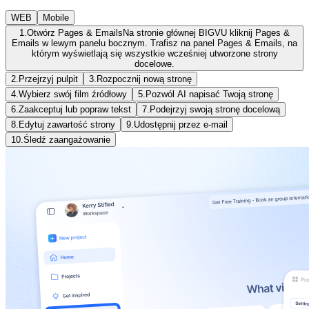
WEB
Mobile
1.
Otwórz Pages & Emails
Na stronie głównej BIGVU kliknij Pages &
Emails w lewym panelu bocznym. Trafisz na panel Pages & Emails, na
którym wyświetlają się wszystkie wcześniej utworzone strony
docelowe.
2.
Przejrzyj pulpit
3.
Rozpocznij nową stronę
4.
Wybierz swój film źródłowy
5.
Pozwól AI napisać Twoją stronę
6.
Zaakceptuj lub popraw tekst
7.
Podejrzyj swoją stronę docelową
8.
Edytuj zawartość strony
9.
Udostępnij przez e-mail
10.
Śledź zaangażowanie