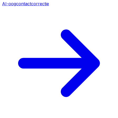
AI-oogcontactcorrectie