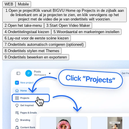
WEB
Mobile
1.
Open je project
Klik vanuit BIGVU Home op Projects in de zijbalk aan
de linkerkant om al je projecten te zien, en klik vervolgens op het
project met de video die je van ondertitels wilt voorzien.
2.
Open het take-menu
3.
Start Open Video Maker
4.
Ondertitelingstaal kiezen
5.
Woordaantal en markeringen instellen
6.
Lay-out voor de eerste scène kiezen
7.
Ondertitels automatisch corrigeren (optioneel)
8.
Ondertitels stylen met Themes
9.
Ondertitels bewerken en exporteren