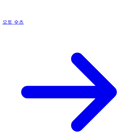
오토 숏츠