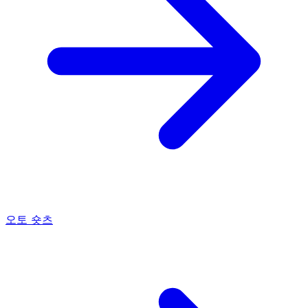
오토 숏츠