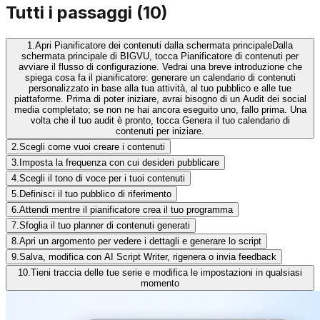
Tutti i passaggi
(
10
)
1.
Apri Pianificatore dei contenuti dalla schermata principale
Dalla
schermata principale di BIGVU, tocca Pianificatore di contenuti per
avviare il flusso di configurazione. Vedrai una breve introduzione che
spiega cosa fa il pianificatore: generare un calendario di contenuti
personalizzato in base alla tua attività, al tuo pubblico e alle tue
piattaforme. Prima di poter iniziare, avrai bisogno di un Audit dei social
media completato; se non ne hai ancora eseguito uno, fallo prima. Una
volta che il tuo audit è pronto, tocca Genera il tuo calendario di
contenuti per iniziare.
2.
Scegli come vuoi creare i contenuti
3.
Imposta la frequenza con cui desideri pubblicare
4.
Scegli il tono di voce per i tuoi contenuti
5.
Definisci il tuo pubblico di riferimento
6.
Attendi mentre il pianificatore crea il tuo programma
7.
Sfoglia il tuo planner di contenuti generati
8.
Apri un argomento per vedere i dettagli e generare lo script
9.
Salva, modifica con AI Script Writer, rigenera o invia feedback
10.
Tieni traccia delle tue serie e modifica le impostazioni in qualsiasi
momento