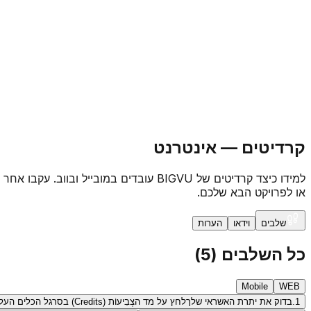
קרדיטים — אינטרנט
למידו כיצד קרדיטים של BIGVU עובדים ב
או לפרויקט הבא שלכם.
שלבים
וידאו
הערות
כל השלבים
(
5
)
Mobile
WEB
1.
בדוק את יתרת האשראי שלך
לחץ על מד הצְבִיעוֹת (Credits) בסרגל הכלים העליון כדי לראות את היתרה הנוכחית שלך — הוא מציג בנפרד את קרדיטי המנוי שלך ואת קרדיטי ההטענה.