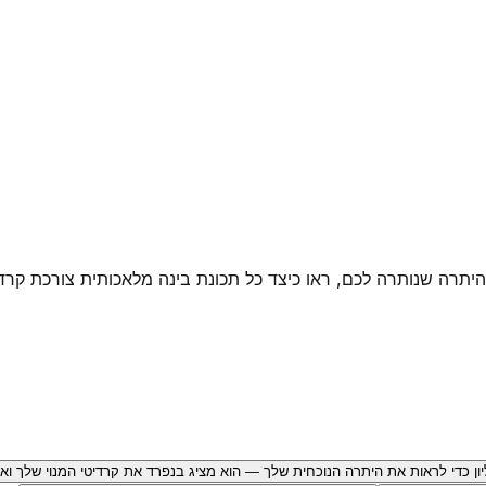
מובייל ובווב. עקבו אחר היתרה שנותרה לכם, ראו כיצד כל תכונת בינה מלאכות