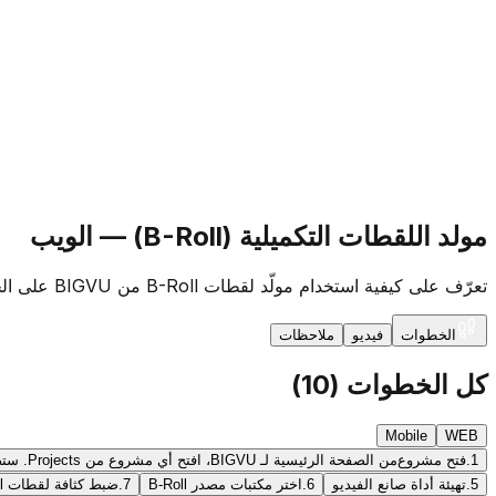
مولد اللقطات التكميلية (B-Roll) — الويب
تعرّف على كيفية استخدام مولّد لقطات B-Roll من BIGVU على الجوال والويب. يقوم تلقائيًا بجلب لقطات داعمة ذات صلة تتوافق مع نصك لجعل مقاطع الفيديو أكثر ثراءً بصريًا في ثوانٍ معدودة.
الخطوات
فيديو
ملاحظات
كل الخطوات
(
10
)
Mobile
WEB
1.
فتح مشروع
من الصفحة الرئيسية لـ BIGVU، افتح أي مشروع من Projects. ستصل إلى عرض Script Story مع قائمة Takes في المنتصف ولوحة Sequence على اليمين.
5.
تهيئة أداة صانع الفيديو
6.
اختر مكتبات مصدر B-Roll
7.
ضبط كثافة لقطات B-Roll