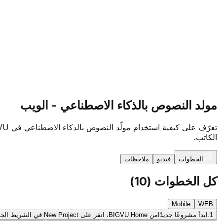
مولد النصوص بالذكاء الاصطناعي - الويب
الكاتب.
الخطوات
فيديو
ملاحظات
كل الخطوات
(
10
)
Mobile
WEB
1.
ابدأ مشروعًا جديدًا
من BIGVU Home، انقر على New Project في الشريط الجانبي أعلى اليسار ثم اختر Script. ستصل إلى محرر النصوص بمساحة نص فارغة جاهزة لك.