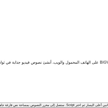
تعرّف على كيفية استخدام مولّد النصوص بالذكاء الاصطناعي في BIGVU على الهاتف المحمول وال